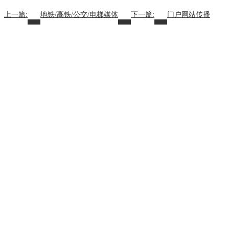
上一篇:
地铁/高铁/公交/电梯媒体
下一篇:
门户网站传播